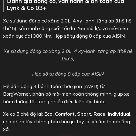
Không gian hàng ghế 2 được thế kế tối ưu
Ngoài ra xe còn có các tiện ích khác như: Cửa sổ trời toàn
cảnh, sạc không dây, kết nối Apple CarPlay/Android Auto.
Đánh giá động cơ, vận hành & an toàn của
Lynk & Co 03+
Xe sử dụng động cơ xăng 2.0L, 4 xy-lanh, tăng áp (thế hệ
thứ 5), sản sinh công suất tối đa 265 mã lực và mô-men
xoắn cực đại 380 Nm. Hộp số tự động 8 cấp của AISIN.