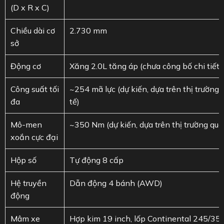
(D x R x C)
Chiều dài cơ
2.730 mm
sở
Động cơ
Xăng 2.0L tăng áp (chưa công bố chi tiết 
Công suất tối
~254 mã lực (dự kiến, dựa trên thị trường 
đa
tế)
Mô-men
~350 Nm (dự kiến, dựa trên thị trường quố
xoắn cực đại
Hộp số
Tự động 8 cấp
Hệ truyền
Dẫn động 4 bánh (AWD)
động
Mâm xe
Hợp kim 19 inch, lốp Continental 245/35