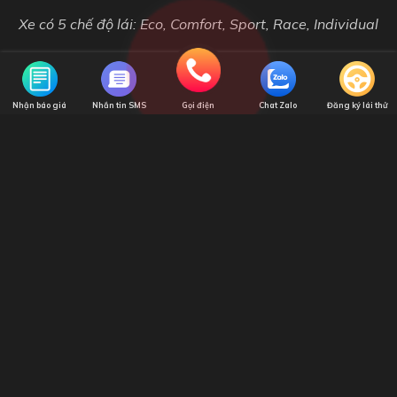
Nhận báo giá
Nhắn tin SMS
Gọi điện
Chat Zalo
Đăng ký lái thử
Xe sử dụng động cơ xăng 2.0L, 4 xy-lanh, tăng áp (thế hệ
thứ 5)