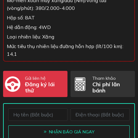
Mô-men xoắn máy xăng/dầu (Nm)/vòng tua
(vòng/phút): 380/2.000-4.000
Hộp số: 8AT
Hệ dẫn động: 4WD
Loại nhiên liệu: Xăng
Mức tiêu thụ nhiên liệu đường hỗn hợp (lít/100 km):
14,1
Gửi liên hệ
Tham khảo
Đăng ký lái
Chi phí lăn
thử
bánh
NHẬN BÁO GIÁ NGAY